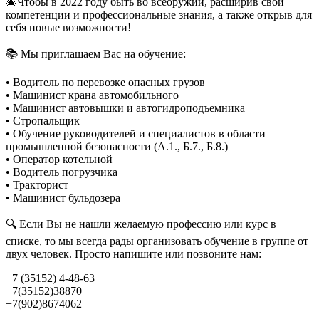
🎄Чтобы в 2022 году быть во всеоружии, расширив свои
компетенции и профессиональные знания, а также открыв для
себя новые возможности!
📚 Мы приглашаем Вас на обучение:
• Водитель по перевозке опасных грузов
• Машинист крана автомобильного
• Машинист автовышки и автогидроподъемника
• Стропальщик
• Обучение руководителей и специалистов в области
промышленной безопасности (А.1., Б.7., Б.8.)
• Оператор котельной
• Водитель погрузчика
• Тракторист
• Машинист бульдозера
🔍 Если Вы не нашли желаемую профессию или курс в
списке, то мы всегда рады организовать обучение в группе от
двух человек. Просто напишите или позвоните нам:
+7 (35152) 4-48-63
+7(35152)38870
+7(902)8674062