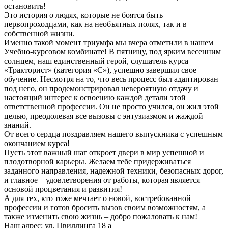
остановить!
Это история о людях, которые не боятся быть
первопроходцами, как на необъятных полях, так и в
собственной жизни.
Именно такой момент триумфа мы вчера отметили в нашем
Учебно-курсовом комбинате! В пятницу, под ярким весенним
солнцем, наш единственный герой, слушатель курса
«Тракторист» (категория «С»), успешно завершил свое
обучение. Несмотря на то, что весь процесс был адаптирован
под него, он продемонстрировал невероятную отдачу и
настоящий интерес к освоению каждой детали этой
ответственной профессии. Он не просто учился, он жил этой
целью, преодолевая все вызовы с энтузиазмом и жаждой
знаний.
От всего сердца поздравляем нашего выпускника с успешным
окончанием курса!
Пусть этот важный шаг откроет двери в мир успешной и
плодотворной карьеры. Желаем тебе придерживаться
заданного направления, надежной техники, безопасных дорог,
и главное – удовлетворения от работы, которая является
основой процветания и развития!
А для тех, кто тоже мечтает о новой, востребованной
профессии и готов бросить вызов своим возможностям, а
также изменить свою жизнь – добро пожаловать к нам!
Наш адрес: ул. Цвиллинга 18 а